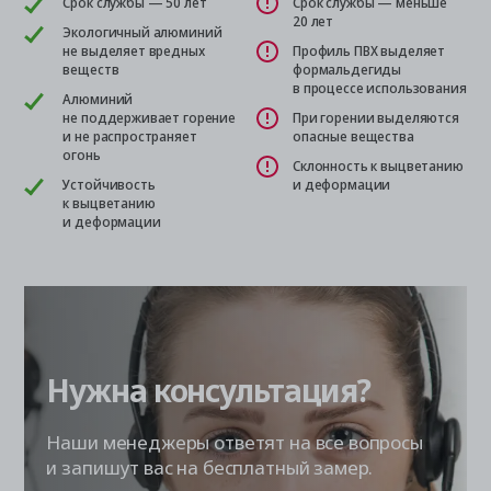
Срок службы — 50 лет
Срок службы — меньше
20 лет
Экологичный алюминий
не выделяет вредных
Профиль ПВХ выделяет
веществ
формальдегиды
в процессе использования
Алюминий
не поддерживает горение
При горении выделяются
и не распространяет
опасные вещества
огонь
Склонность к выцветанию
Устойчивость
и деформации
к выцветанию
и деформации
Нужна консультация?
Наши менеджеры ответят на все вопросы
и запишут вас на бесплатный замер.