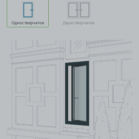
Одностворчатое
Двухстворчатое
цве
На 
гля