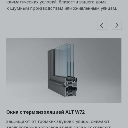
климатических условий, близости вашего дома
к шумным производствам или оживленным улицам.
7
Окна с термоизоляцией ALT W72
Ок
Защищают от громких звуков с улицы, снижают
По
теплопотери в холодное время года и сохраняют
ра