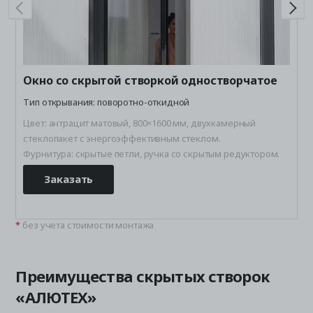
Ф
Окно со скрытой створкой одностворчатое
Тип открывания: поворотно-откидной
Цвет: антрацит матовый, 800×1600 мм, двухкамерный
стеклопакет с энергоэффективным стеклом.
Фурнитура: скрытые петли, ручка со скрытым редуктором.
Заказать
без учета стоимости монтажа
Преимущества скрытых створок
«АЛЮТЕХ»