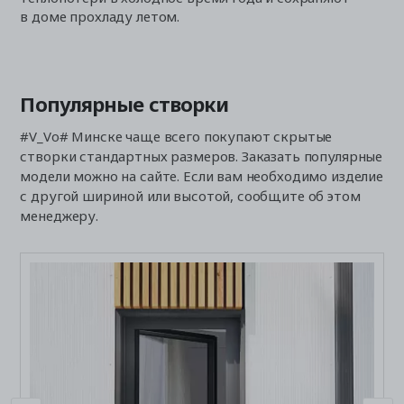
в доме прохладу летом.
шу
ко
Популярные створки
#V_Vo# Минске чаще всего покупают скрытые
створки стандартных размеров. Заказать популярные
модели можно на сайте. Если вам необходимо изделие
с другой шириной или высотой, сообщите об этом
менеджеру.
О
Т
И
1
с