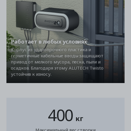
Работает в любых условиях
Корпус из ударопрочного пластика и
герметичные кабельные вводы защищают
привод от мелкого мусора, песка, пыли и
осадков. Благодаря этому ALUTECH Twisto
устойчив к износу.
400
кг
Максимальный вес створки