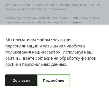
Все права защищены. Любое копирование информации на сторонние
ресурсы осуществляется после согласования.
Информация о товарах, размещенная на сайте, носит исключительно
справочный характер и не является публичной офертой.
Представленные товары являются технически сложными.
Определение стоимости и возможности заказа по представленным
индивидуальным (заказным) характеристикам осуществляется
Мы применяем файлы cookie для
специалистом после оценки всех технических параметров.
Для получения более подробной и точной информации о товаре,
персонализации и повышения удобства
возможности его приобретения необходимо обратиться в офис к
пользования нашим сайтом. Используя наш
официальному представителю.
сайт, вы даете согласие на
обработку файлов
Обработка персональных данных
cookie и персональных данных
.
Согласен
Подробнее
Акции
Доставка
Контакты